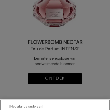
FLOWERBOMB NECTAR
Eau de Parfum INTENSE
Een intense explosie van
bedwelmende bloemen
ONTDEK
[Nederlands onderaan]