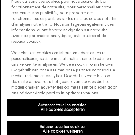
Nous utilisons des cookies pour nous assurer du bon
fonctionnement de notre site, pour personnaliser notre
contenu et nos publicités, pour proposer des
fonctionnalités disponibles sur les réseaux sociaux et afin
d’analyser notre trafic. Nous partageons également des
informations, quant à votre navigation sur notre site,
avec nos partenaires analytiques, publicitaires et de
réseaux sociaux.
We gebruiken cookies om inhoud en advertenties te
Volg ons :
personaliseren, sociale mediafuncties aan te bieden en
ons verkeer te analyseren. We delen ook informatie over
uw gebruik van onze site met onze partners voor sociale
CONTACTEER ONS
ALGEMENE VOORWAARDEN
media, reclame en analytics. Doordat u verder klikt op
deze site aanvaardt u het gebruik van cookies die het
PRIVACYBELEID PRIVACY
INSTELLINGEN
mogelijk maken advertenties op maat aan te bieden door
ons of door derde partijen in opdracht van ons.
Autoriser tous les cookies
Alle cookies accepteren
Persoonsgegevens verzameld via dit formulier worden verwerkt
voor Viktor&Rolf om uw registratie te verwerken en onze
nieuwsbrief te versturen. U heeft het recht op bekendmaking,
Refuser tous les cookies
correctie, toevoeging en verwijdering van gegevens die aan u
Alle cookies weigeren
gerelateerd zijn. Raadpleeg ons gegevensbeschermingsbeleid voor