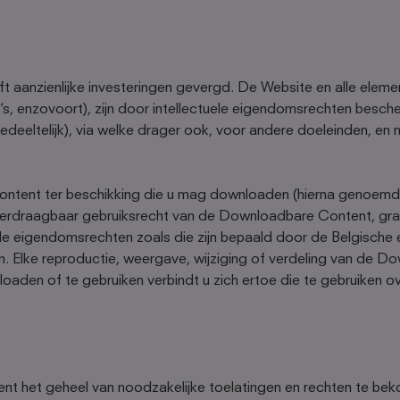
t aanzienlijke investeringen gevergd. De Website en alle elem
’s, enzovoort), zijn door intellectuele eigendomsrechten besche
deeltelijk), via welke drager ook, voor andere doeleinden, e
 content ter beschikking die u mag downloaden (hierna genoem
-overdraagbaar gebruiksrecht van de Downloadbare Content, grat
ele eigendomsrechten zoals die zijn bepaald door de Belgische
. Elke reproductie, weergave, wijziging of verdeling van de D
den of te gebruiken verbindt u zich ertoe die te gebruiken 
bent het geheel van noodzakelijke toelatingen en rechten te b