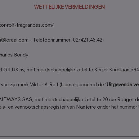
WETTELIJKE VERMELDINGEN
iktor-rolf-fragrances.com/
m@loreal.com
- Telefoonnummer: 02/421.48.42
harles Bondy
GILUX nv, met maatschappelijke zetel te Keizer Karellaan 584
 van zijn merk Viktor & Rolf (hierna genoemd de
‘Uitgevende v
ITWAYS SAS, met maatschappelijke zetel te 20 rue Rouget de L
andels- en vennootschapsregister van Nanterre onder het nummer