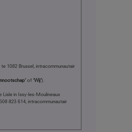
 te 1082 Brussel, intracommunautair
ennootschap’
of
‘Wij’
).
isle in Issy-les-Moulineaux
 508 823 614, intracommunautair