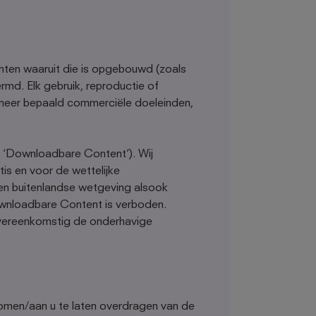
enten waaruit die is opgebouwd (zoals
rmd. Elk gebruik, reproductie of
n meer bepaald commerciële doeleinden,
d ‘Downloadbare Content’). Wij
is en voor de wettelijke
 en buitenlandse wetgeving alsook
ownloadbare Content is verboden.
overeenkomstig de onderhavige
ekomen/aan u te laten overdragen van de