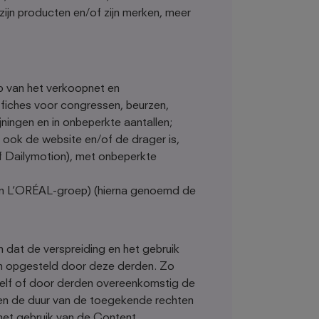
 zijn producten en/of zijn merken, meer
ip van het verkoopnet en
ffiches voor congressen, beurzen,
ningen en in onbeperkte aantallen;
ke ook de website en/of de drager is,
f Dailymotion), met onbeperkte
an L’ORÉAL-groep) (hierna genoemd de
 dat de verspreiding en het gebruik
en opgesteld door deze derden. Zo
zelf of door derden overeenkomstig de
en de duur van de toegekende rechten
 het gebruik van de Content