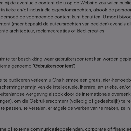
bij de eventuele content die u op de Website zou willen publice
rtistieke en/of industriële eigendomsrechten, alsook de persoo
t gemoed de voornoemde content kunt benutten. U moet bijvoor
ontent (meer bepaald de auteursrechten van beelden) evenals al
e architectuur, reclamecreaties of kledijcreaties.
uimte ter beschikking waar gebruikerscontent kan worden geplaa
 (hierna genoemd
‘Gebruikerscontent’
).
e publiceren verleent u Ons hiermee een gratis, niet-herroepba
schermingstermijn van de intellectuele, literaire, artistieke, en
 buitenlandse wetgeving alsook door de internationale overeenk
ngen), om die Gebruikerscontent (volledig of gedeeltelijk) te r
n te passen, te vertalen, er afgeleide werken van te maken, ze i
terne of externe communicatiedoeleinden, corporate of financiee