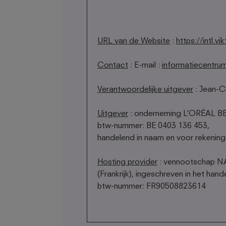
URL van de Website
:
https://intl.v
Contact
: E-mail :
informatiecentru
Verantwoordelijke uitgever
: Jean-C
Uitgever
: onderneming L’ORÉAL BEL
btw-nummer: BE 0403 136 453,
handelend in naam en voor rekening
Hosting provider
: vennootschap NA
(Frankrijk), ingeschreven in het h
btw-nummer: FR90508823614