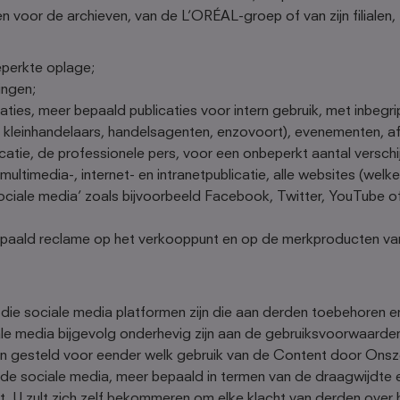
n voor de archieven, van de L’ORÉAL-groep of van zijn filialen,
eperkte oplage;
ingen;
aties, meer bepaald publicaties voor intern gebruik, met inbegr
, kleinhandelaars, handelsagenten, enzovoort), evenementen, a
tie, de professionele pers, voor een onbeperkt aantal verschij
, multimedia-, internet- en intranetpublicatie, alle websites (wel
ciale media’ zoals bijvoorbeeld Facebook, Twitter, YouTube o
epaald reclame op het verkooppunt en op de merkproducten v
die sociale media platformen zijn die aan derden toebehoren en
ale media bijgevolg onderhevig zijn aan de gebruiksvoorwaard
den gesteld voor eender welk gebruik van de Content door Ons
e sociale media, meer bepaald in termen van de draagwijdte 
t. U zult zich zelf bekommeren om elke klacht van derden over