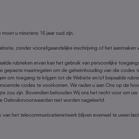
oet u minstens 16 jaar oud zijn.
Website, zonder voorafgaandelijke inschrijving of het aanmaken
lde rubrieken ervan kan het gebruik van persoonlijke toegangs
de gepaste maatregelen om de geheimhouding van die codes te
gen om toegang te krijgen tot de Website en/of bepaalde rubri
ornoemde codes te voorkomen. We raden u aan Ons op de hoogt
te zou zijn. Bovendien behouden Wij ons het recht voor om uw 
ge Gebruiksvoorwaarden niet worden nageleefd.
 van het telecommunicatienetwerk blijven evenwel te uwen last