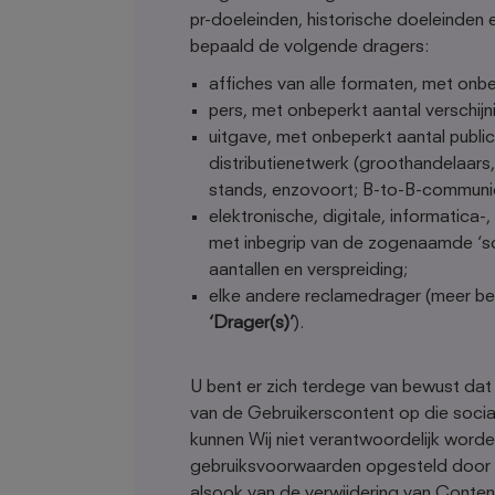
pr-doeleinden, historische doeleinden e
bepaald de volgende dragers:
affiches van alle formaten, met onb
pers, met onbeperkt aantal verschijn
uitgave, met onbeperkt aantal public
distributienetwerk (groothandelaars
stands, enzovoort; B-to-B-communica
elektronische, digitale, informatica-
met inbegrip van de zogenaamde ‘so
aantallen en verspreiding;
elke andere reclamedrager (meer b
‘Drager(s)’
).
U bent er zich terdege van bewust dat 
van de Gebruikerscontent op die soci
kunnen Wij niet verantwoordelijk wor
gebruiksvoorwaarden opgesteld door d
alsook van de verwijdering van Conten