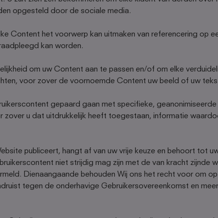
en opgesteld door de sociale media.
elke Content het voorwerp kan uitmaken van referencering op e
eraadpleegd kan worden.
kheid om uw Content aan te passen en/of om elke verduidelijk
chten, voor zover de voornoemde Content uw beeld of uw tekst
uikerscontent gepaard gaan met specifieke, geanonimiseerde i
or zover u dat uitdrukkelijk heeft toegestaan, informatie waard
site publiceert, hangt af van uw vrije keuze en behoort tot uw
bruikerscontent niet strijdig mag zijn met de van kracht zijnd
vermeld. Dienaangaande behouden Wij ons het recht voor om o
 indruist tegen de onderhavige Gebruikersovereenkomst en mee