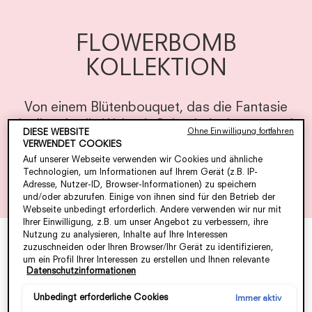
FLOWERBOMB
KOLLEKTION
Von einem Blütenbouquet, das die Fantasie
beflügelt, die Welt mit Schönheit übersät und
Ohne Einwilligung fortfahren
DIESE WEBSITE
Negatives in Positives verwandelt.
VERWENDET COOKIES
Auf unserer Webseite verwenden wir Cookies und ähnliche
Technologien, um Informationen auf Ihrem Gerät (z.B. IP-
Adresse, Nutzer-ID, Browser-Informationen) zu speichern
und/oder abzurufen. Einige von ihnen sind für den Betrieb der
Webseite unbedingt erforderlich. Andere verwenden wir nur mit
Ihrer Einwilligung, z.B. um unser Angebot zu verbessern, ihre
Nutzung zu analysieren, Inhalte auf Ihre Interessen
zuzuschneiden oder Ihren Browser/Ihr Gerät zu identifizieren,
um ein Profil Ihrer Interessen zu erstellen und Ihnen relevante
Datenschutzinformationen
Werbung auf anderen Onlineangeboten zu zeigen. Sie können
nicht erforderliche Cookies akzeptieren ("Alle akzeptieren"),
ablehnen ("Ohne Einwilligung fortfahren") oder die Einstellungen
Unbedingt erforderliche Cookies
Immer aktiv
individuell anpassen und Ihre Auswahl speichern ("Auswahl