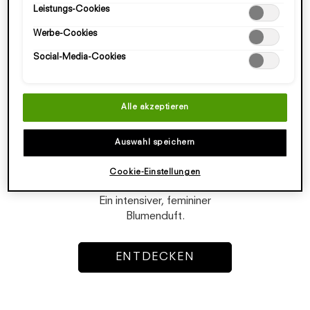
Leistungs-Cookies
speichern"). Zudem können Sie Ihre Einstellungen (unter dem
Link "Cookie-Einstellungen") jederzeit aufrufen und nachträglich
Werbe-Cookies
anpassen. Weitere Informationen enthalten unsere
Datenschutzinformationen.
Social-Media-Cookies
Alle akzeptieren
Auswahl speichern
FLOWERBOMB EXTRÊME
Cookie-Einstellungen
Eau de Parfum
Ein intensiver, femininer
Blumenduft.
ENTDECKEN