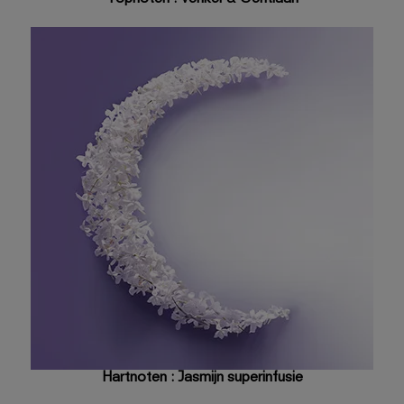
Hartnoten : Jasmijn superinfusie