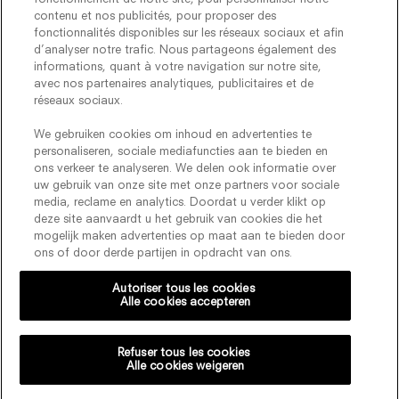
contenu et nos publicités, pour proposer des
fonctionnalités disponibles sur les réseaux sociaux et afin
d’analyser notre trafic. Nous partageons également des
informations, quant à votre navigation sur notre site,
avec nos partenaires analytiques, publicitaires et de
réseaux sociaux.
We gebruiken cookies om inhoud en advertenties te
Volg ons :
personaliseren, sociale mediafuncties aan te bieden en
ons verkeer te analyseren. We delen ook informatie over
uw gebruik van onze site met onze partners voor sociale
CONTACTEER ONS
ALGEMENE VOORWAARDEN
media, reclame en analytics. Doordat u verder klikt op
deze site aanvaardt u het gebruik van cookies die het
PRIVACYBELEID PRIVACY
INSTELLINGEN
mogelijk maken advertenties op maat aan te bieden door
ons of door derde partijen in opdracht van ons.
Autoriser tous les cookies
Alle cookies accepteren
Persoonsgegevens verzameld via dit formulier worden verwerkt
voor Viktor&Rolf om uw registratie te verwerken en onze
nieuwsbrief te versturen. U heeft het recht op bekendmaking,
Refuser tous les cookies
correctie, toevoeging en verwijdering van gegevens die aan u
Alle cookies weigeren
gerelateerd zijn. Raadpleeg ons gegevensbeschermingsbeleid voor
meer informatie over uw persoonsgegevens.