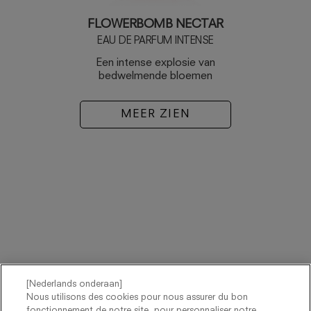
FLOWERBOMB NECTAR
EAU DE PARFUM INTENSE
Een intense explosie van
bedwelmende bloemen
MEER ZIEN
[Nederlands onderaan]
Nous utilisons des cookies pour nous assurer du bon
fonctionnement de notre site, pour personnaliser notre