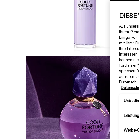
DIESE
Auf unsere
Ihrem Gerä
Einige von
mit Ihrer E
Ihre Intere
Interessen
können nic
fortfahren
speichern"
aufrufen u
Datenschut
Datenschu
Unbedin
Leistun
Werbe-