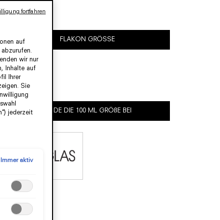
lligung fortfahren
FLAKON GRÖSSE
ionen auf
 abzurufen.
wenden wir nur
, Inhalte auf
100ml
il Ihrer
zeigen. Sie
nwilligung
uswahl
FINDE DIE
100 ML
GRÖßE BEI
") jederzeit
Immer aktiv