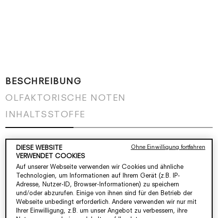
BESCHREIBUNG
OLFAKTORISCHE NOTEN
INHALTSSTOFFE
Sinnlich. Glamourös. Provokant. Lassen Sie sich
Ohne Einwilligung fortfahren
DIESE WEBSITE
von der Sinnlichkeit von Flowerbomb Ruby Orchid
VERWENDET COOKIES
Auf unserer Webseite verwenden wir Cookies und ähnliche
Eau de Parfum verzaubern, einem anziehenden
Technologien, um Informationen auf Ihrem Gerät (z.B. IP-
Blumenduft mit Noten von Orchidee, roter Vanille
Adresse, Nutzer-ID, Browser-Informationen) zu speichern
und rotem Weinbergpfirsich.
und/oder abzurufen. Einige von ihnen sind für den Betrieb der
Webseite unbedingt erforderlich. Andere verwenden wir nur mit
Ihrer Einwilligung, z.B. um unser Angebot zu verbessern, ihre
Erobern Sie die Bühne mit diesem verlockenden