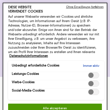
Ohne Einwilligung fortfahren
DIESE WEBSITE
GOOD FORTUNE
VERWENDET COOKIES
Auf unserer Webseite verwenden wir Cookies und ähnliche
Technologien, um Informationen auf Ihrem Gerät (z.B. IP-
Adresse, Nutzer-ID, Browser-Informationen) zu speichern
Good Fortune die Inkarnation eines neuen
und/oder abzurufen. Einige von ihnen sind für den Betrieb der
positiven Lebensstils, ein Manifest für
Webseite unbedingt erforderlich. Andere verwenden wir nur mit
Ihrer Einwilligung, z.B. um unser Angebot zu verbessern, ihre
Spiritualität und Selbstverwirklichung, das dir
Nutzung zu analysieren, Inhalte auf Ihre Interessen
die Kraft gibt, dein eigenes Schicksal zu
zuzuschneiden oder Ihren Browser/Ihr Gerät zu identifizieren,
gestalten.
um ein Profil Ihrer Interessen zu erstellen und Ihnen relevante
Datenschutzinformationen
Werbung auf anderen Onlineangeboten zu zeigen. Sie können
nicht erforderliche Cookies akzeptieren ("Alle akzeptieren"),
ablehnen ("Ohne Einwilligung fortfahren") oder die Einstellungen
Unbedingt erforderliche Cookies
Immer aktiv
individuell anpassen und Ihre Auswahl speichern ("Auswahl
Leistungs-Cookies
speichern"). Zudem können Sie Ihre Einstellungen (unter dem
Link "Cookie-Einstellungen") jederzeit aufrufen und nachträglich
Werbe-Cookies
anpassen. Weitere Informationen enthalten unsere
Datenschutzinformationen.
Social-Media-Cookies
Alle akzeptieren