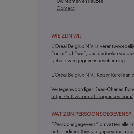
Uw rechten en keuzes
Contact
WIE ZIJN WIJ
L’Oréal Belgilux N.V. is verantwoorde
“onze” of “we”, dan bedoelen we deze 
gebied van gegevensbescherming.
L’Oréal Belgilux N.V., Keizer Karellaan 
Vertegenwoordiger: Jean-Charles Bon
https://intl.viktor-rolf-fragrances.com/
WAT ZIJN PERSOONSGEGEVENS?
“Persoonsgegevens” omvatten alle inform
hetzij indirect (bijv. via gepseudoni