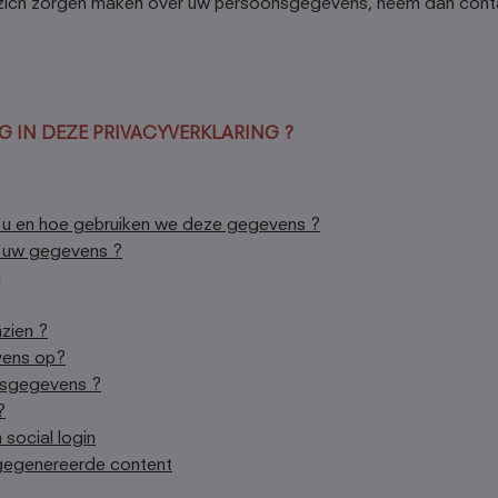
 zich zorgen maken over uw persoonsgegevens, neem dan cont
G IN DEZE PRIVACYVERKLARING ?
u en hoe gebruiken we deze gegevens ?
 uw gegevens ?
g
zien ?
vens op?
nsgegevens ?
?
 social login
 gegenereerde content