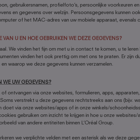
on, gebruikersnamen, profielfoto’s, persoonlijke voorkeuren e
evens en gegevens over welzijn. Persoonsgegevens kunnen ook 
omputer of het MAC-adres van uw mobiele apparaat, evenals c
 VAN U EN HOE GEBRUIKEN WE DEZE GEGEVENS?
raal. We vinden het fijn om met u in contact te komen, u te lere
sumenten vinden het ook prettig om met ons te praten. Er zijn 
 en waarop we deze gegevens kunnen verzamelen.
N WE UW GEGEVENS?
of ontvangen via onze websites, formulieren, apps, apparaten
. Soms verstrekt u deze gegevens rechtstreeks aan ons (bijv. 
 doet via onze websites/apps of in onze winkels/schoonheid
cookies gebruiken om inzicht te krijgen in hoe u onze website
rbeeld van andere entiteiten binnen L’Oréal Group.
eren we verplichte velden met een asterisk als we deze geg