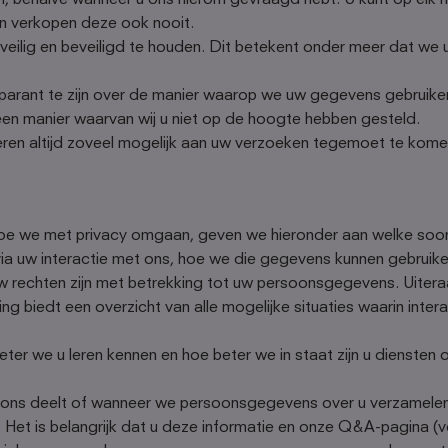
n, behalve wanneer u ons hierom gevraagd hebt. U kunt op el
n verkopen deze ook nooit.
eilig en beveiligd te houden. Dit betekent onder meer dat we
parant te zijn over de manier waarop we uw gegevens gebruike
en manier waarvan wij u niet op de hoogte hebben gesteld.
en altijd zoveel mogelijk aan uw verzoeken tegemoet te komen, 
.
hoe we met privacy omgaan, geven we hieronder aan welke so
j via uw interactie met ons, hoe we die gegevens kunnen gebrui
 rechten zijn met betrekking tot uw persoonsgegevens. Uiteraar
ing biedt een overzicht van alle mogelijke situaties waarin inter
ter we u leren kennen en hoe beter we in staat zijn u diensten 
ns deelt of wanneer we persoonsgegevens over u verzamelen,
et is belangrijk dat u deze informatie en onze Q&A-pagina (vo