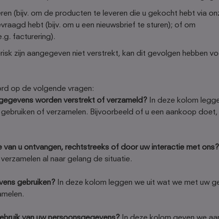
en (bijv. om de producten te leveren die u gekocht hebt via o
raagd hebt (bijv. om u een nieuwsbrief te sturen); of om
.g. facturering).
risk zijn aangegeven niet verstrekt, kan dit gevolgen hebben 
ord op de volgende vragen:
w gegevens worden verstrekt of verzameld?
In deze kolom leggen 
ebruiken of verzamelen. Bijvoorbeeld of u een aankoop doet, u 
an u ontvangen, rechtstreeks of door uw interactie met ons?
erzamelen al naar gelang de situatie.
ens gebruiken?
In deze kolom leggen we uit wat we met uw g
amelen.
t gebruik van uw persoonsgegevens?
In deze kolom geven we aan