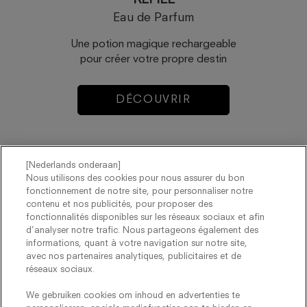
REFILL
Eau de Parfum
Une potion magique rechargeable
pour créer votre propre destin
DÉCOUVRIR
[Nederlands onderaan]
Nous utilisons des cookies pour nous assurer du bon
fonctionnement de notre site, pour personnaliser notre
contenu et nos publicités, pour proposer des
fonctionnalités disponibles sur les réseaux sociaux et afin
d’analyser notre trafic. Nous partageons également des
informations, quant à votre navigation sur notre site,
Suivez-nous :
avec nos partenaires analytiques, publicitaires et de
réseaux sociaux.
CONTACTEZ-NOUS
MENTIONS LÉGALES
We gebruiken cookies om inhoud en advertenties te