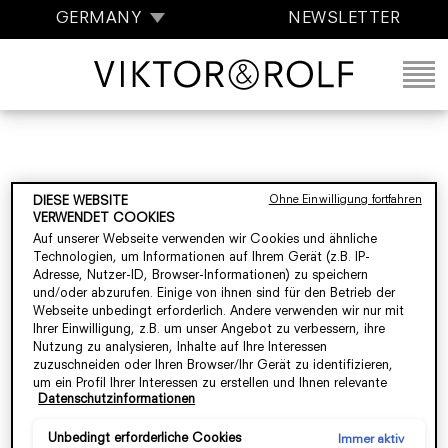
GERMANY
NEWSLETTER
Ohne Einwilligung fortfahren
DIESE WEBSITE
VERWENDET COOKIES
Auf unserer Webseite verwenden wir Cookies und ähnliche
Technologien, um Informationen auf Ihrem Gerät (z.B. IP-
Adresse, Nutzer-ID, Browser-Informationen) zu speichern
und/oder abzurufen. Einige von ihnen sind für den Betrieb der
Webseite unbedingt erforderlich. Andere verwenden wir nur mit
Ihrer Einwilligung, z.B. um unser Angebot zu verbessern, ihre
Nutzung zu analysieren, Inhalte auf Ihre Interessen
zuzuschneiden oder Ihren Browser/Ihr Gerät zu identifizieren,
um ein Profil Ihrer Interessen zu erstellen und Ihnen relevante
Datenschutzinformationen
Werbung auf anderen Onlineangeboten zu zeigen. Sie können
nicht erforderliche Cookies akzeptieren ("Alle akzeptieren"),
ablehnen ("Ohne Einwilligung fortfahren") oder die Einstellungen
Unbedingt erforderliche Cookies
Immer aktiv