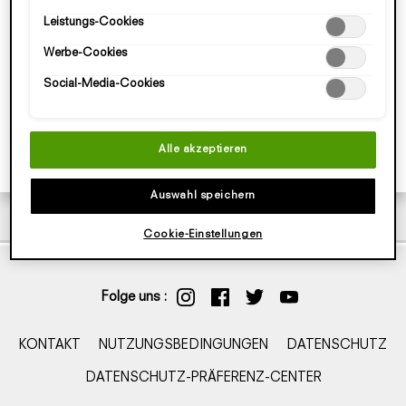
individuell anpassen und Ihre Auswahl speichern ("Auswahl
Leistungs-Cookies
speichern"). Zudem können Sie Ihre Einstellungen (unter dem
Link "Cookie-Einstellungen") jederzeit aufrufen und nachträglich
Werbe-Cookies
anpassen. Weitere Informationen enthalten unsere
Datenschutzinformationen.
Social-Media-Cookies
Alle akzeptieren
Auswahl speichern
Cookie-Einstellungen
Folge uns :
KONTAKT
NUTZUNGSBEDINGUNGEN
DATENSCHUTZ
DATENSCHUTZ-PRÄFERENZ-CENTER