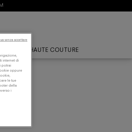
AM
ua senza accettare
ARTISTS
HAUTE COUTURE
avigazione,
i internet di
i potrai
 cookie oppure
cookie,
care le tue
oter della
averso i