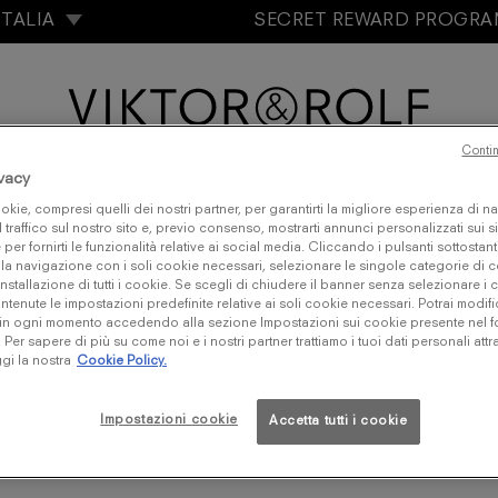
ITALIA
SECRET REWARD PROGR
Contin
ivacy
MB
BONBON
GOOD FORTUNE
FASHION 
okie, compresi quelli dei nostri partner, per garantirti la migliore esperienza di n
l traffico sul nostro sito e, previo consenso, mostrarti annunci personalizzati sui sit
e per fornirti le funzionalità relative ai social media. Cliccando i pulsanti sottostant
la navigazione con i soli cookie necessari, selezionare le singole categorie di
installazione di tutti i cookie. Se scegli di chiudere il banner senza selezionare i 
tenute le impostazioni predefinite relative ai soli cookie necessari. Potrai modifi
in ogni momento accedendo alla sezione Impostazioni sui cookie presente nel fo
er sapere di più su come noi e i nostri partner trattiamo i tuoi dati personali attr
gi la nostra
Cookie Policy.
Impostazioni cookie
Accetta tutti i cookie