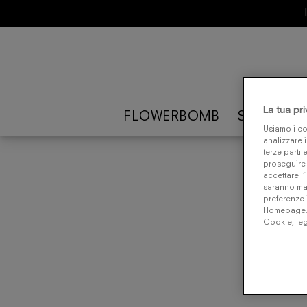
La tua pr
FLOWERBOMB
SPICEBO
Usiamo i co
analizzare i
terze parti 
proseguire 
accettare l’
saranno man
preferenze 
Homepage. P
Cookie, leg