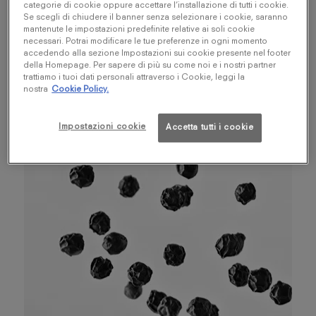
cuoio scuro e la pelle nuda, Spicebomb Dark
categorie di cookie oppure accettare l’installazione di tutti i cookie.
Se scegli di chiudere il banner senza selezionare i cookie, saranno
Leather svela misteriose note di cuoio dietro una
mantenute le impostazioni predefinite relative ai soli cookie
miscela di legni fumosi e spezie calde. Un enigma
necessari. Potrai modificare le tue preferenze in ogni momento
accedendo alla sezione Impostazioni sui cookie presente nel footer
da svelare, come un cuoio da spogliare...
della Homepage. Per sapere di più su come noi e i nostri partner
trattiamo i tuoi dati personali attraverso i Cookie, leggi la
nostra
Cookie Policy.
Impostazioni cookie
Accetta tutti i cookie